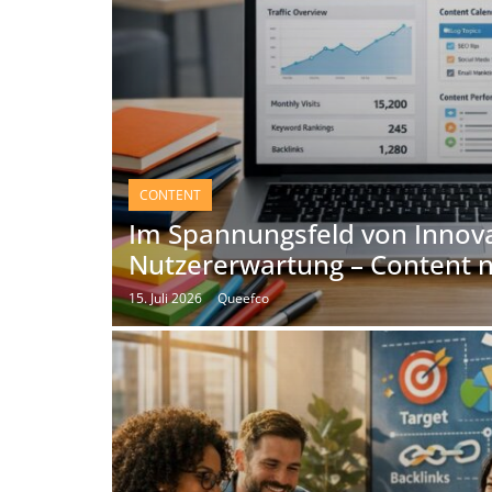
CONTENT
Im Spannungsfeld von Innov
Nutzererwartung – Content 
15. Juli 2026
Queefco