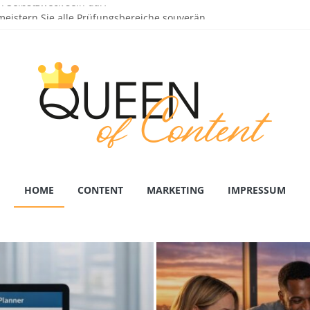
 Selbstzweck sein darf
meistern Sie alle Prüfungsbereiche souverän
ungen erzielen – der unterschätzte Hebel
rung: Marketing neu definieren
llt, sondern führt
HOME
CONTENT
MARKETING
IMPRESSUM