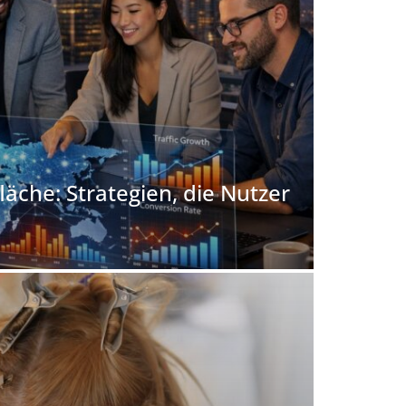
läche: Strategien, die Nutzer