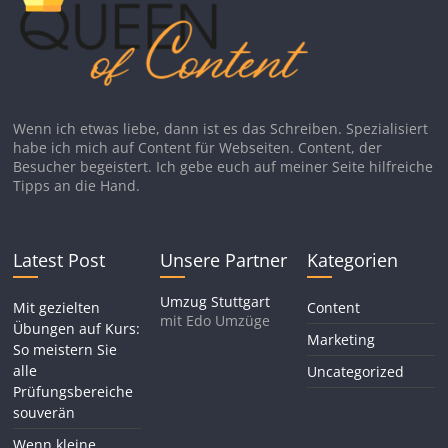
Wenn ich etwas liebe, dann ist es das Schreiben. Spezialisiert
habe ich mich auf Content für Webseiten. Content, der
Besucher begeistert. Ich gebe euch auf meiner Seite hilfreiche
Tipps an die Hand.
Latest Post
Unsere Partner
Kategorien
Umzug Stuttgart
Mit gezielten
Content
mit Edo Umzüge
Übungen auf Kurs:
Marketing
So meistern Sie
alle
Uncategorized
Prüfungsbereiche
souverän
Wenn kleine